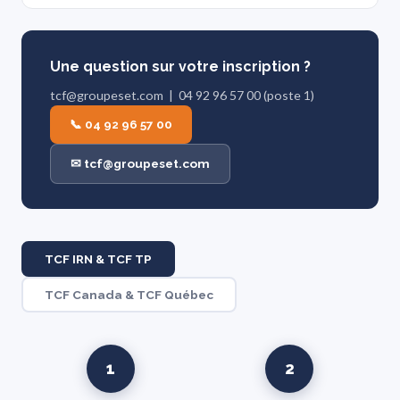
Une question sur votre inscription ?
tcf@groupeset.com | 04 92 96 57 00 (poste 1)
📞 04 92 96 57 00
✉ tcf@groupeset.com
TCF IRN & TCF TP
TCF Canada & TCF Québec
1
2